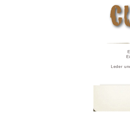
E
E
Leder un