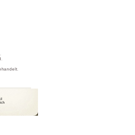
.
d.
ehandelt.